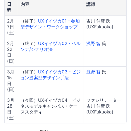
日
内容
講師
程
2月
（終了）
UXイイヅカ01 - 参加
吉川 伸彦 氏
7日
型デザイン・ワークショップ
(UXFukuoka)
(土)
2月
（終了）
UXイイヅカ02 - ペル
浅野 智
氏
22
ソナ/シナリオ法
日
(日)
3月
（終了）
UXイイヅカ03 - ビジ
浅野 智
氏
15
ョン提案型デザイン手法
日
(日)
3月
（今回）UXイイヅカ04 - ビジ
ファシリテーター:
28
ネスモデルキャンバス・ケー
吉川 伸彦 氏
日
ススタディ
(UXFukuoka)
(土)