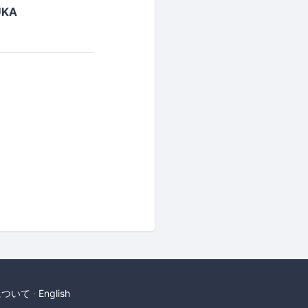
KA
について
English